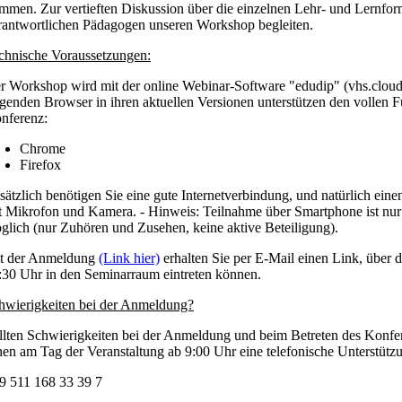
mmen. Zur vertieften Diskussion über die einzelnen Lehr- und Lernfor
rantwortlichen Pädagogen unseren Workshop begleiten.
chnische Voraussetzungen:
r Workshop wird mit der online Webinar-Software "edudip" (vhs.cloud
lgenden Browser in ihren aktuellen Versionen unterstützen den vollen 
nferenz:
Chrome
Firefox
sätzlich benötigen Sie eine gute Internetverbindung, und natürlich eine
t Mikrofon und Kamera. - Hinweis: Teilnahme über Smartphone ist nur
glich (nur Zuhören und Zusehen, keine aktive Beteiligung).
t der Anmeldung
(Link hier)
erhalten Sie per E-Mail einen Link, über 
:30 Uhr in den Seminarraum eintreten können.
hwierigkeiten bei der Anmeldung?
llten Schwierigkeiten bei der Anmeldung und beim Betreten des Konfer
nen am Tag der Veranstaltung ab 9:00 Uhr eine telefonische Unterstütz
9 511 168
33 39 7