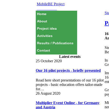
MobileBE Project
EAEALINK
Sta
Home
About
P
Project idea
16
Activities
An
Results / Publications
Si
Contact
Be
Latest events
In
25 October 2020
Gr
Our 16 pilot projects - briefly presented
Im
16
Read here short presentations of our 16 pilot
en
projects - basic education offers tailor-made
for…
Gr
26 August 2020
ps
Mi
Multiplier Event Online - for Germany
ne
and Austria