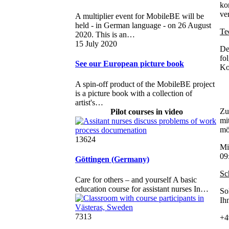
ko
ve
A multiplier event for MobileBE will be
held - in German language - on 26 August
Te
2020. This is an…
15 July 2020
De
fo
See our European picture book
Ko
A spin-off product of the MobileBE project
is a picture book with a collection of
artist's…
Zu
Pilot courses in video
mi
mö
13624
Mi
09
Göttingen (Germany)
Sc
Care for others – and yourself A basic
education course for assistant nurses In…
So
Ih
7313
+4