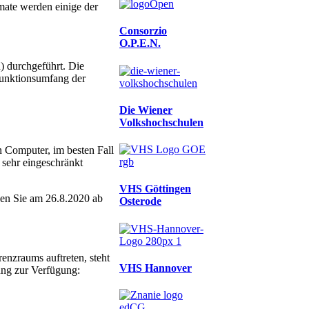
mate werden einige der
Consorzio
O.P.E.N.
) durchgeführt. Die
Funktionsumfang der
Die Wiener
Volkshochschulen
n Computer, im besten Fall
 sehr eingeschränkt
VHS Göttingen
den Sie am 26.8.2020 ab
Osterode
enzraums auftreten, steht
VHS Hannover
ung zur Verfügung: