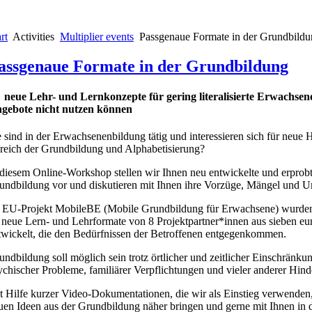
rt
Activities
Multiplier events
Passgenaue Formate in der Grundbild
assgenaue Formate in der Grundbildung
 neue Lehr- und Lernkonzepte für gering literalisierte Erwachsen
gebote nicht nutzen können
e sind in der Erwachsenenbildung tätig und interessieren sich für neu
reich der Grundbildung und Alphabetisierung?
 diesem Online-Workshop stellen wir Ihnen neu entwickelte und erprob
undbildung vor und diskutieren mit Ihnen ihre Vorzüge, Mängel und Ums
 EU-Projekt MobileBE (Mobile Grundbildung für Erwachsene) wurden i
 neue Lern- und Lehrformate von 8 Projektpartner*innen aus sieben e
twickelt, die den Bedürfnissen der Betroffenen entgegenkommen.
undbildung soll möglich sein trotz örtlicher und zeitlicher Einschränkun
ychischer Probleme, familiärer Verpflichtungen und vieler anderer Hind
t Hilfe kurzer Video-Dokumentationen, die wir als Einstieg verwenden
uen Ideen aus der Grundbildung näher bringen und gerne mit Ihnen in 