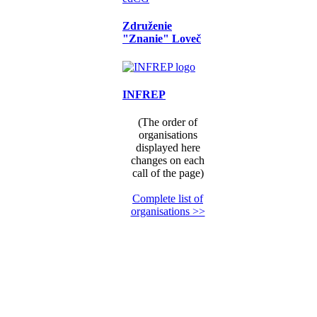
Združenie
"Znanie" Loveč
INFREP
(The order of
organisations
displayed here
changes on each
call of the page)
Complete list of
organisations >>