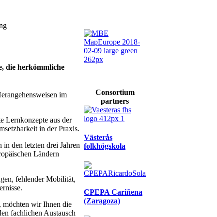
ung
e, die herkömmliche
Consortium
e Herangehensweisen im
partners
te Lernkonzepte aus der
etzbarkeit in der Praxis.
Västerås
n den letzten drei Jahren
folkhögskola
uropäischen Ländern
gen, fehlender Mobilität,
ernisse.
CPEPA Cariñena
(Zaragoza)
, möchten wir Ihnen die
den fachlichen Austausch